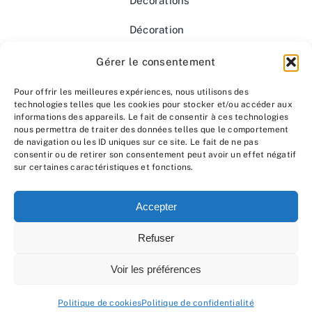
Décorations
Décoration
végétale
Gérer le consentement
artificielle
haut de
Pour offrir les meilleures expériences, nous utilisons des
technologies telles que les cookies pour stocker et/ou accéder aux
gamme
informations des appareils. Le fait de consentir à ces technologies
nous permettra de traiter des données telles que le comportement
Mentions
de navigation ou les ID uniques sur ce site. Le fait de ne pas
consentir ou de retirer son consentement peut avoir un effet négatif
légales
sur certaines caractéristiques et fonctions.
Accepter
Refuser
© 2020 - 2026 • Ecogreen tous droits réservés
Voir les préférences
Politique de cookies
Politique de confidentialité