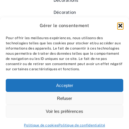
Décorations
Décoration
végétale
Gérer le consentement
artificielle
haut de
Pour offrir les meilleures expériences, nous utilisons des
technologies telles que les cookies pour stocker et/ou accéder aux
gamme
informations des appareils. Le fait de consentir à ces technologies
nous permettra de traiter des données telles que le comportement
Mentions
de navigation ou les ID uniques sur ce site. Le fait de ne pas
consentir ou de retirer son consentement peut avoir un effet négatif
légales
sur certaines caractéristiques et fonctions.
Accepter
Refuser
© 2020 - 2026 • Ecogreen tous droits réservés
Voir les préférences
Politique de cookies
Politique de confidentialité